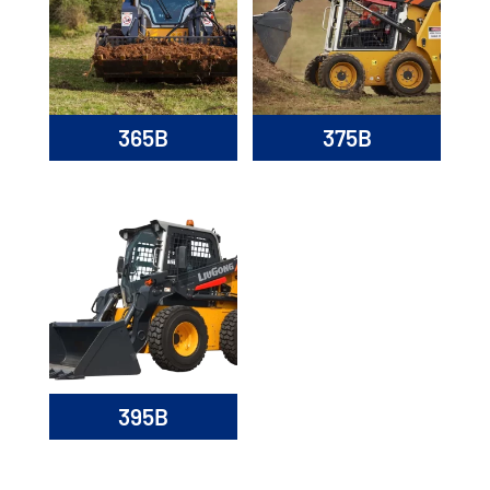
365B
375B
395B