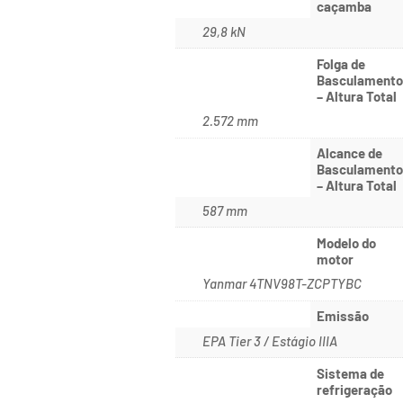
caçamba
29,8 kN
Folga de
Basculament
– Altura Total
2.572 mm
Alcance de
Basculament
– Altura Total
587 mm
Modelo do
motor
Yanmar 4TNV98T-ZCPTYBC
Emissão
EPA Tier 3 / Estágio IIIA
Sistema de
refrigeração