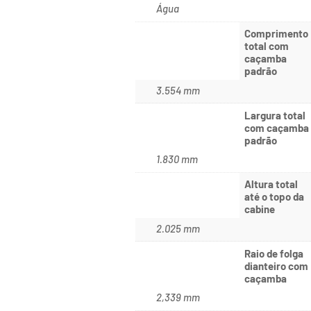
Água
Comprimento
total com
caçamba
padrão
3.554 mm
Largura total
com caçamba
padrão
1.830 mm
Altura total
até o topo da
cabine
2.025 mm
Raio de folga
dianteiro com
caçamba
2,339 mm