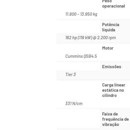
Peso
operacional
11.800 – 13.950 kg
Potência
líquida
162 hp (119 kW) @ 2.200 rpm
Motor
Cummins QSB4.5
Emissões
Tier 3
Carga linear
estática no
cilindro
331 N/cm
Faixa de
frequência de
vibração