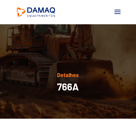
Detalhes
766A