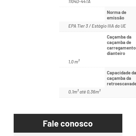
1104D-44TA
Norma de
emissão
EPA Tier 3 / Estágio IIIA da UE
Caçamba da
caçamba de
carregamento
dianteiro
1,0 m³
Capacidade d
caçamba da
retroescavade
0,1m³ até 0,36m³
Fale conosco