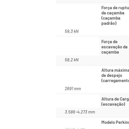
Força de rupt
da caçamba
(caçamba
padrão)
59,3 kN
Força de
escavação da
caçamba
58,2 kN
Altura máxim
de despejo
(carregament
2691 mm
Altura de Car
(escavação)
3.586~4.273 mm
Modelo Perkin