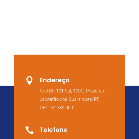
Endereço

Rod BR 101 Sul, 100C, Prazeres.
Jaboatão dos Guararapes/PE
CEP: 54.335-000
Telefone
