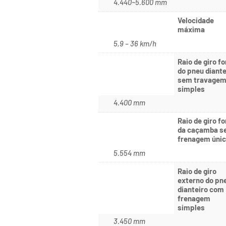
4.440~5.600 mm
Velocidade
máxima
5,9 – 36 km/h
Raio de giro fo
do pneu diante
sem travage
simples
4.400 mm
Raio de giro fo
da caçamba 
frenagem úni
5.554 mm
Raio de giro
externo do pn
dianteiro com
frenagem
simples
3.450 mm