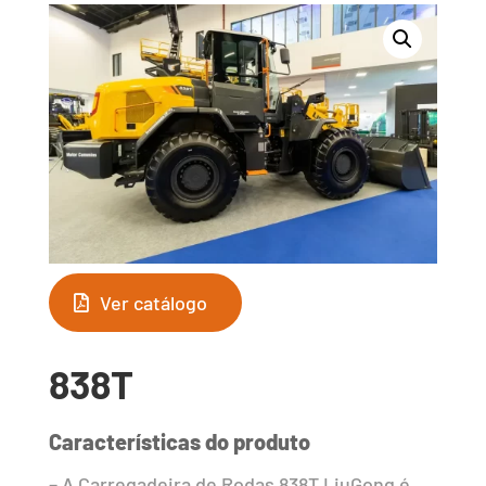
Ver catálogo
838T
Características do produto
– A Carregadeira de Rodas 838T LiuGong é