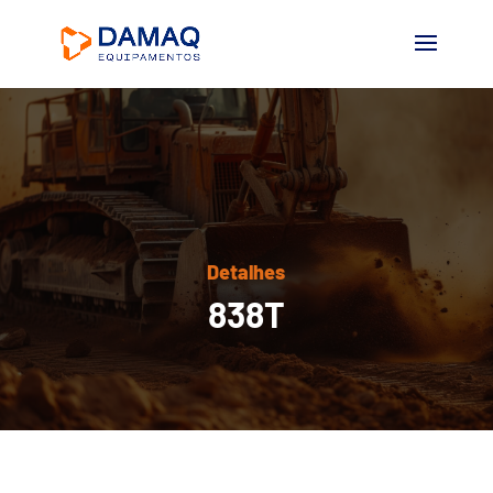
Detalhes
838T