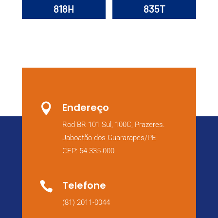
818H
835T
Endereço

Rod BR 101 Sul, 100C, Prazeres.
Jaboatão dos Guararapes/PE
CEP: 54.335-000
Telefone

(81) 2011-0044