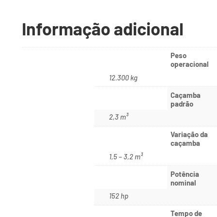
Informação adicional
Peso
operacional
12.300 kg
Caçamba
padrão
2,3 m³
Variação da
caçamba
1,5 – 3,2 m³
Potência
nominal
152 hp
Tempo de