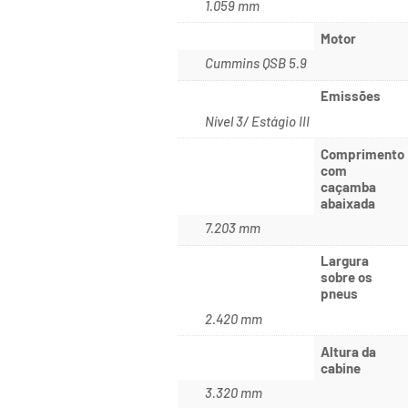
1.059 mm
Motor
Cummins QSB 5.9
Emissões
Nível 3/ Estágio III
Comprimento
com
caçamba
abaixada
7.203 mm
Largura
sobre os
pneus
2.420 mm
Altura da
cabine
3.320 mm