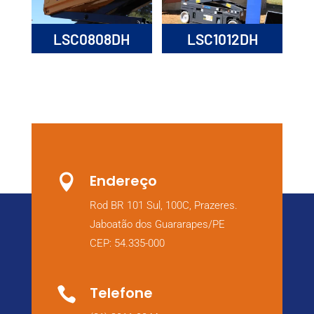
LSC0808DH
LSC1012DH
Endereço

Rod BR 101 Sul, 100C, Prazeres.
Jaboatão dos Guararapes/PE
CEP: 54.335-000
Telefone
