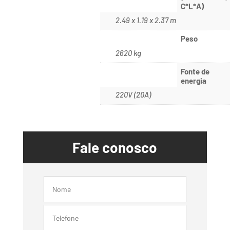
C*L*A)
2.49 x 1.19 x 2.37 m
Peso
2620 kg
Fonte de
energia
220V (20A)
Fale conosco