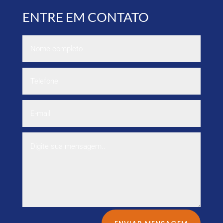
ENTRE EM CONTATO